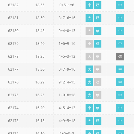
62182
18:55
0+5+1=6
小
双
中
62181
18:50
3+7+6=16
大
双
中
62180
18:45
9+4+0=13
大
单
中
62179
18:40
1+6+9=16
小
双
中
62178
18:35
4+5+3=12
大
单
错
62177
18:30
0+7+9=16
大
单
中
62176
16:29
9+2+4=15
大
双
中
62175
16:25
1+9+8=18
大
单
中
62174
16:20
4+5+4=13
小
单
中
62173
16:15
4+9+5=18
大
双
中
62172
16:10
5+0+3=8
小
双
中