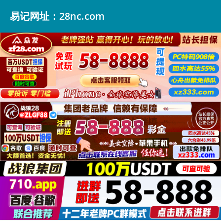
易记网址：28nc.com